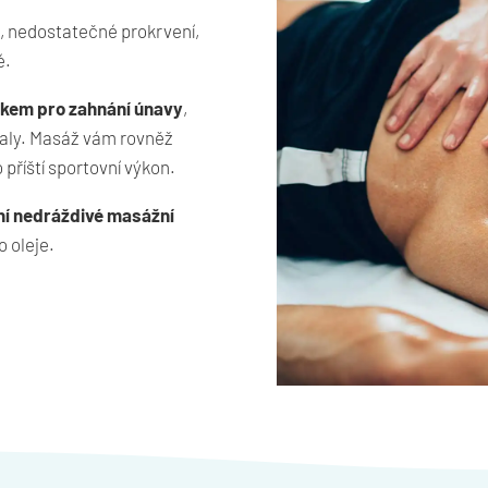
t, nedostatečné prokrvení,
é.
dkem pro zahnání únavy
,
valy. Masáž vám rovněž
 příští sportovní výkon.
ní nedráždivé masážní
o oleje.