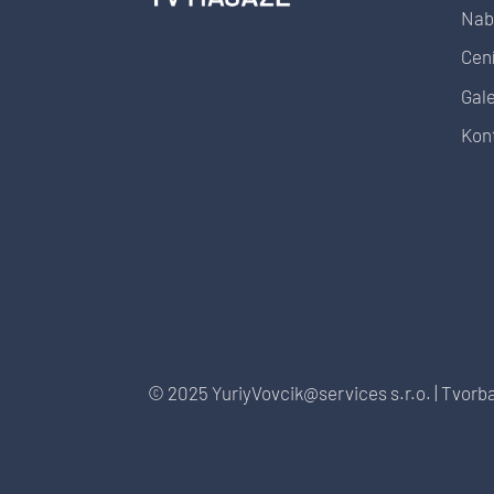
Nab
Cen
Gale
Kon
© 2025 YuriyVovcik@services s.r.o. |
Tvorb