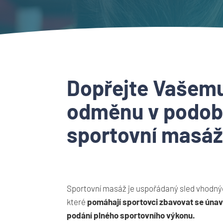
Dopřejte Vašemu
odměnu v podo
sportovní masá
Sportovní masáž je uspořádaný sled vhodn
které
pomáhají sportovci zbavovat se únav
podání plného sportovního výkonu.