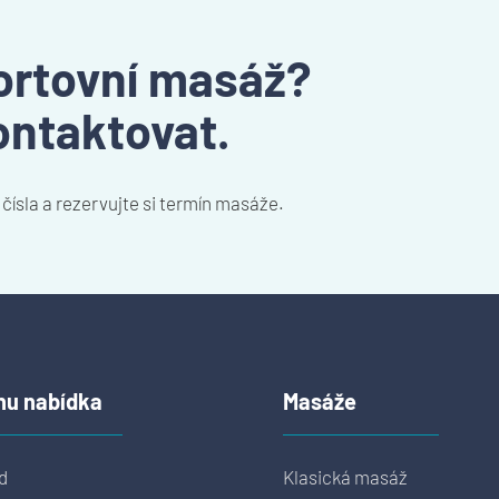
ortovní masáž?
ontaktovat.
čísla a rezervujte si termín masáže.
nu nabídka
Masáže
d
Klasická masáž