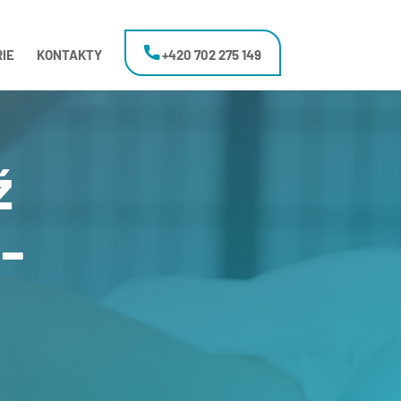
IE
KONTAKTY
+420 702 275 149
ž
-