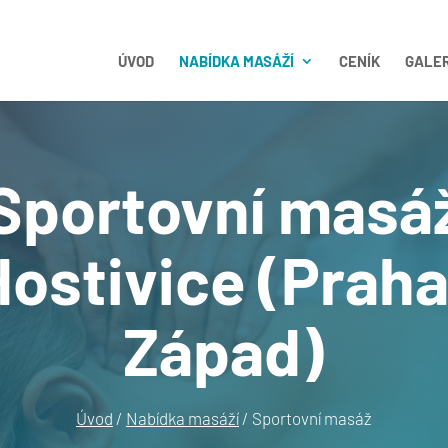
ÚVOD
NABÍDKA MASÁŽÍ
CENÍK
GALER
Sportovní masá
Hostivice (Praha
Západ)
Úvod
/
Nabídka masáží
/ Sportovní masáž