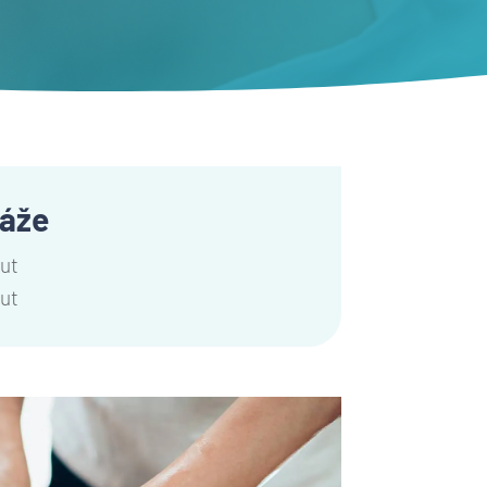
áže
nut
nut