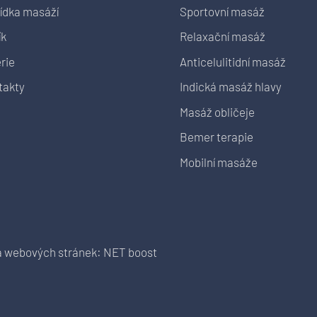
ídka masáží
Sportovní masáž
ík
Relaxační masáž
rie
Anticelulitidní masáž
takty
Indická masáž hlavy
Masáž obličeje
Bemer terapie
Mobilní masáže
a webových stránek: NET boost