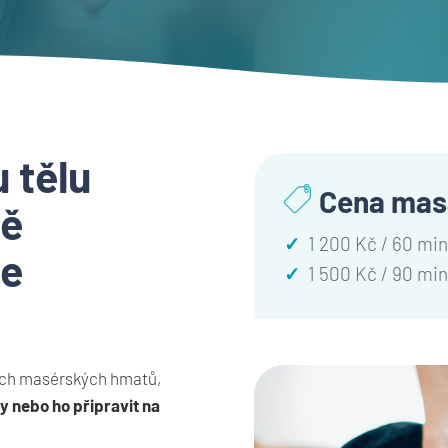
 tělu
Cena mas
bě
✓
1 200 Kč / 60 mi
že
✓
1 500 Kč / 90 mi
ých masérských hmatů,
y nebo ho připravit na