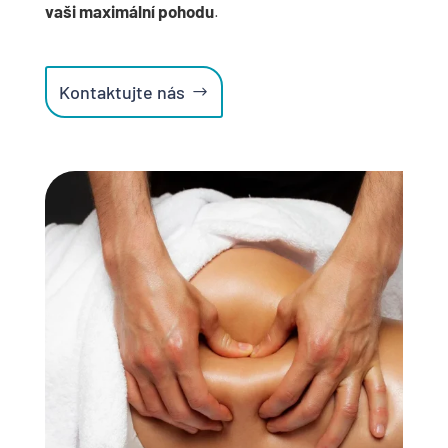
vaši maximální pohodu
.
Kontaktujte nás