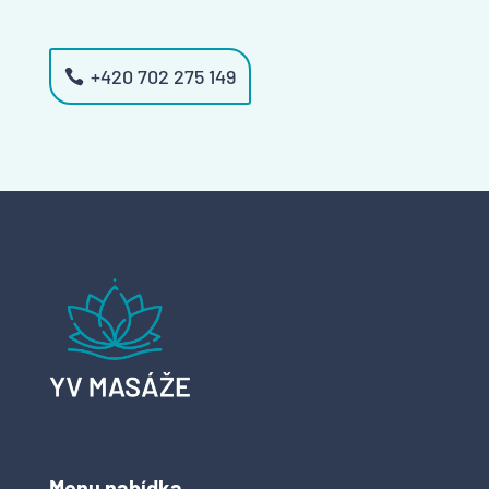
+420 702 275 149
Menu nabídka